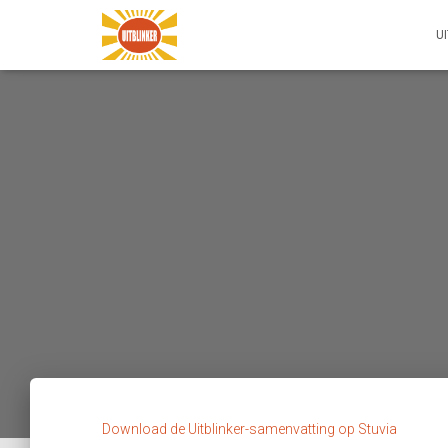
U
Download de Uitblinker-samenvatting op Stuvia