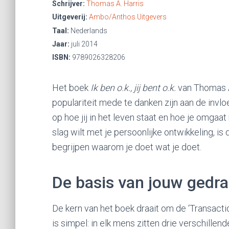
Schrijver:
Thomas A. Harris
Uitgeverij:
Ambo/Anthos Uitgevers
Taal:
Nederlands
Jaar:
juli 2014
ISBN:
9789026328206
Het boek
Ik ben o.k., jij bent o.k.
van Thomas A.
populariteit mede te danken zijn aan de invl
op hoe jij in het leven staat en hoe je omgaa
slag wilt met je persoonlijke ontwikkeling, is
begrijpen waarom je doet wat je doet.
De basis van jouw gedr
De kern van het boek draait om de ‘Transactio
is simpel: in elk mens zitten drie verschillend