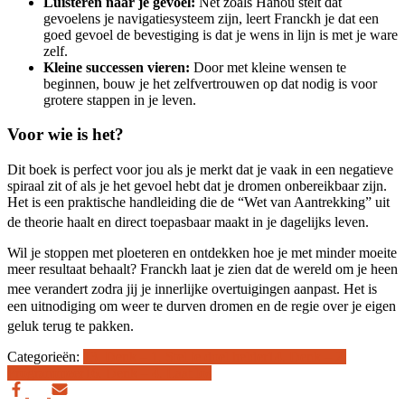
Luisteren naar je gevoel:
Net zoals Hanou stelt dat
gevoelens je navigatiesysteem zijn, leert Franckh je dat een
goed gevoel de bevestiging is dat je wens in lijn is met je ware
zelf.
Kleine successen vieren:
Door met kleine wensen te
beginnen, bouw je het zelfvertrouwen op dat nodig is voor
grotere stappen in je leven.
Voor wie is het?
Dit boek is perfect voor jou als je merkt dat je vaak in een negatieve
spiraal zit of als je het gevoel hebt dat je dromen onbereikbaar zijn.
Het is een praktische handleiding die de “Wet van Aantrekking” uit
de theorie haalt en direct toepasbaar maakt in je dagelijks leven
.
Wil je stoppen met ploeteren en ontdekken hoe je met minder moeite
meer resultaat behaalt? Franckh laat je zien dat de wereld om je heen
mee verandert zodra jij je innerlijke overtuigingen aanpast
. Het is
een uitnodiging om weer te durven dromen en de regie over je eigen
geluk terug te pakken
.
Categorieën:
13. Denk – 1. Stel je doel helder
14. Denk – 2.
Programmeer
16. Denk – 4. Laat los