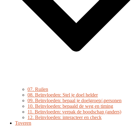
07. Ruilen
08. Beïnvloeden: Stel je doel helder
09. Beïnvloeden: bepaal je doelgroep/-personen
10. Beïnvloeden: bepaald de weg en timing
11. Beïnvloeden: verpak de boodschap (anders)
12. Beïnvloeden: interacteer en check
Toveren