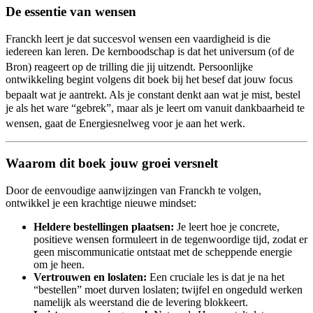
De essentie van wensen
Franckh leert je dat succesvol wensen een vaardigheid is die
iedereen kan leren. De kernboodschap is dat het universum (of de
Bron) reageert op de trilling die jij uitzendt
. Persoonlijke
ontwikkeling begint volgens dit boek bij het besef dat jouw focus
bepaalt wat je aantrekt
. Als je constant denkt aan wat je mist, bestel
je als het ware “gebrek”, maar als je leert om vanuit dankbaarheid te
wensen, gaat de Energiesnelweg voor je aan het werk
.
Waarom dit boek jouw groei versnelt
Door de eenvoudige aanwijzingen van Franckh te volgen,
ontwikkel je een krachtige nieuwe mindset:
Heldere bestellingen plaatsen:
Je leert hoe je concrete,
positieve wensen formuleert in de tegenwoordige tijd, zodat er
geen miscommunicatie ontstaat met de scheppende energie
om je heen.
Vertrouwen en loslaten:
Een cruciale les is dat je na het
“bestellen” moet durven loslaten; twijfel en ongeduld werken
namelijk als weerstand die de levering blokkeert.