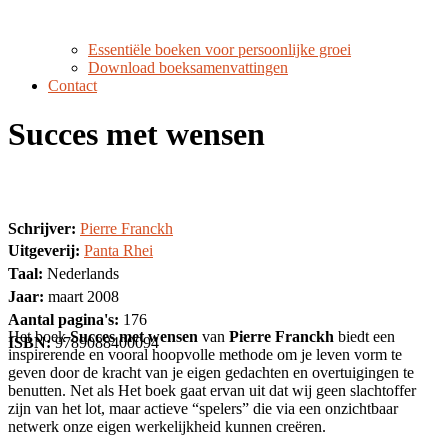
Essentiële boeken voor persoonlijke groei
Download boeksamenvattingen
Contact
Succes met wensen
Schrijver:
Pierre Franckh
Uitgeverij:
Panta Rhei
Taal:
Nederlands
Jaar:
maart 2008
Aantal pagina's:
176
Het boek
Succes met wensen
van
Pierre Franckh
biedt een
ISBN:
9789088400094
inspirerende en vooral hoopvolle methode om je leven vorm te
geven door de kracht van je eigen gedachten en overtuigingen te
benutten. Net als Het boek gaat ervan uit dat wij geen slachtoffer
zijn van het lot, maar actieve “spelers” die via een onzichtbaar
netwerk onze eigen werkelijkheid kunnen creëren.