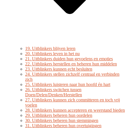
19. Uitblinkers blijven leren
20. Uitblinkers leven in het nu
21. Uitblinkers duiden hun gevoelens en emoties
22. Uitblinkers herstellen en beheren hun middelen
23. Uitblinkers kunnen echt besluiten
24. Uitblinkers stellen zichzelf centraal en verbinden
zich
25. Uitblinkers luisteren naar hun hoofd én hart
26. Uitblinkers switchen tussen
Doen/Delen/Denken/Herstellen
27. Uitblinkers kunnen zich committeren en toch vrij
voelen
28. Uitblinkers kunnen accepteren en weerstand bieden
29. Uitblinkers beheren hun oordelen
30. Uitblinkers beheren hun stemmingen
31. Uitblinkers beheren hun overtuigingen