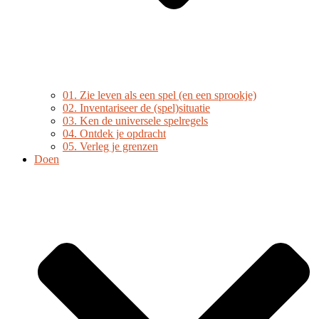
01. Zie leven als een spel (en een sprookje)
02. Inventariseer de (spel)situatie
03. Ken de universele spelregels
04. Ontdek je opdracht
05. Verleg je grenzen
Doen