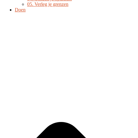
05. Verleg je grenzen
Doen