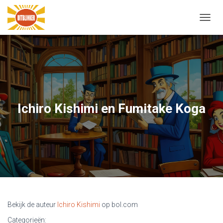
N
A
V
I
G
A
T
I
E
Ichiro Kishimi en Fumitake Koga
W
I
S
S
E
L
E
N
Bekijk de auteur
Ichiro Kishimi
op bol.com
Categorieën: