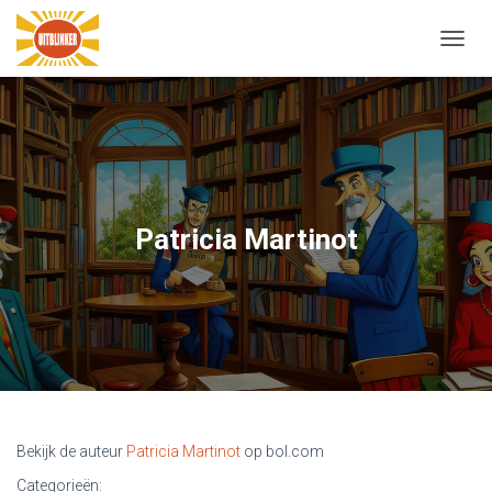
N
A
V
I
G
A
T
I
E
Patricia Martinot
W
I
S
S
E
L
E
N
Bekijk de auteur
Patricia Martinot
op bol.com
Categorieën: