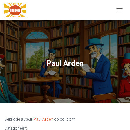
N
A
V
I
G
A
T
I
E
Paul Arden
W
I
S
S
E
L
E
N
Bekijk de auteur
Paul Arden
op bol.com
Categorieën: