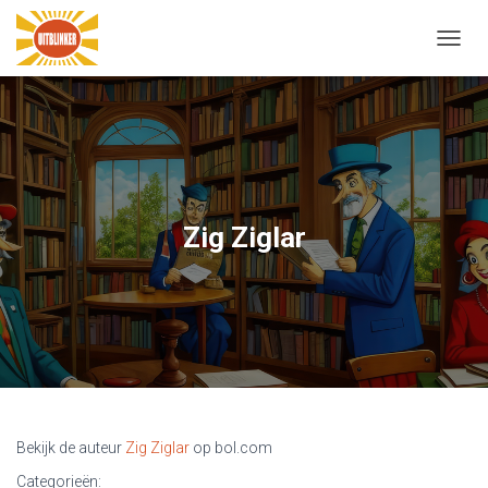
N
A
V
I
G
A
T
I
E
Zig Ziglar
W
I
S
S
E
L
E
N
Bekijk de auteur
Zig Ziglar
op bol.com
Categorieën: