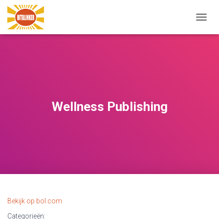
N
A
V
I
G
A
T
I
E
Wellness Publishing
W
I
S
S
E
L
E
N
Bekijk op bol.com
Categorieën: