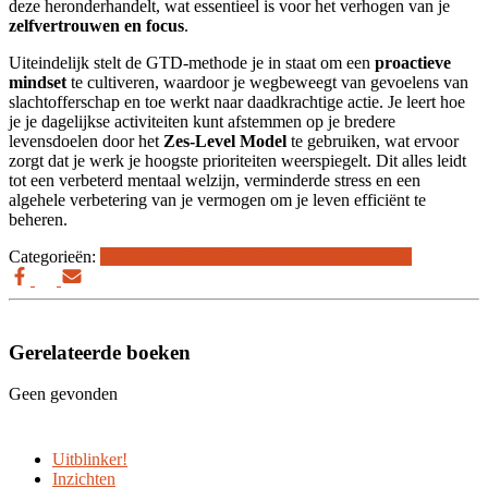
deze heronderhandelt, wat essentieel is voor het verhogen van je
zelfvertrouwen en focus
.
Uiteindelijk stelt de GTD-methode je in staat om een
proactieve
mindset
te cultiveren, waardoor je wegbeweegt van gevoelens van
slachtofferschap en toe werkt naar daadkrachtige actie. Je leert hoe
je je dagelijkse activiteiten kunt afstemmen op je bredere
levensdoelen door het
Zes-Level Model
te gebruiken, wat ervoor
zorgt dat je werk je hoogste prioriteiten weerspiegelt. Dit alles leidt
tot een verbeterd mentaal welzijn, verminderde stress en een
algehele verbetering van je vermogen om je leven efficiënt te
beheren.
Categorieën:
06. Doen: SMART en in stappen
Samengevat
Gerelateerde boeken
Geen gevonden
Uitblinker!
Inzichten