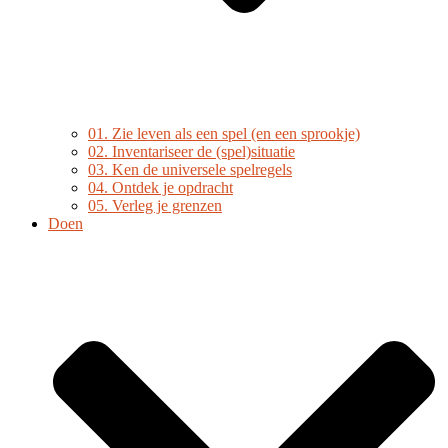
01. Zie leven als een spel (en een sprookje)
02. Inventariseer de (spel)situatie
03. Ken de universele spelregels
04. Ontdek je opdracht
05. Verleg je grenzen
Doen