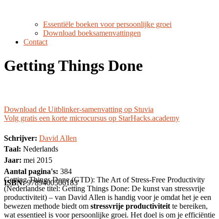
Essentiële boeken voor persoonlijke groei
Download boeksamenvattingen
Contact
Getting Things Done
Download de Uitblinker-samenvatting op Stuvia
Volg gratis een korte microcursus op StarHacks.academy
Schrijver:
David Allen
Taal:
Nederlands
Jaar:
mei 2015
Aantal pagina's:
384
Getting Things Done (GTD): The Art of Stress-Free Productivity
ISBN:
9789400506183
(Nederlandse titel: Getting Things Done: De kunst van stressvrije
productiviteit) – van David Allen is handig voor je omdat het je een
bewezen methode biedt om
stressvrije productiviteit
te bereiken,
wat essentieel is voor persoonlijke groei. Het doel is om je efficiëntie