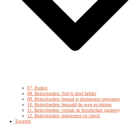
07. Ruilen
08. Beïnvloeden: Stel je doel helder
09. Beïnvloeden: bepaal je doelgroep/-personen
10. Beïnvloeden: bepaald de weg en timing
11. Beïnvloeden: verpak de boodschap (anders)
12. Beïnvloeden: interacteer en check
Toveren