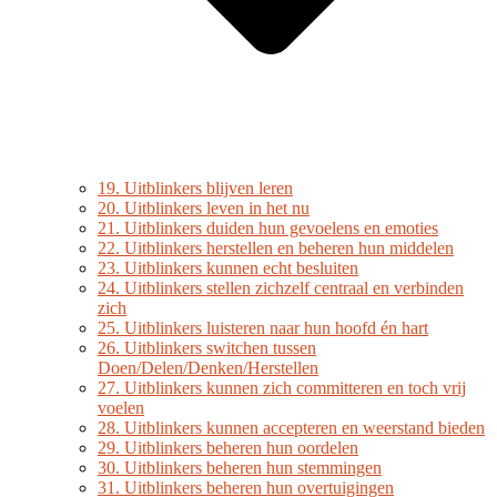
19. Uitblinkers blijven leren
20. Uitblinkers leven in het nu
21. Uitblinkers duiden hun gevoelens en emoties
22. Uitblinkers herstellen en beheren hun middelen
23. Uitblinkers kunnen echt besluiten
24. Uitblinkers stellen zichzelf centraal en verbinden
zich
25. Uitblinkers luisteren naar hun hoofd én hart
26. Uitblinkers switchen tussen
Doen/Delen/Denken/Herstellen
27. Uitblinkers kunnen zich committeren en toch vrij
voelen
28. Uitblinkers kunnen accepteren en weerstand bieden
29. Uitblinkers beheren hun oordelen
30. Uitblinkers beheren hun stemmingen
31. Uitblinkers beheren hun overtuigingen