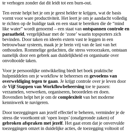
te verhogen zonder dat dit leidt tot een burn-out.
Ten eerste helpt het je om je geest helder te krijgen, wat de basis
vormt voor ware productiviteit. Het leert je om je aandacht volledig
te richten op de huidige taak en een staat te bereiken die de “mind
like water” wordt genoemd – een staat van
ontspannen controle en
paraatheid
, vergelijkbaar met de ‘zone’ waarin topsporters zich
bevinden. Door taken en ideeën extern vast te leggen in een
betrouwbaar systeem, maak je je brein vrij van de last van het
onthouden. Rommelige gedachten, die stress veroorzaken, ontstaan
namelijk door een gebrek aan duidelijkheid en organisatie over
onvoltooide taken.
Voor je persoonlijke ontwikkeling biedt het boek praktische
hulpmiddelen om je workflow te beheersen en
gevoelens van
overweldiging tegen te gaan
. Je krijgt controle over je leven door
de
Vijf Stappen van Workflowbeheersing
toe te passen:
verzamelen, verwerken, organiseren, beoordelen en doen.
Bovendien helpt het je om de
complexiteit
van het moderne
kenniswerk te navigeren.
Door toezeggingen aan jezelf effectief te beheren, verminder je de
stress die voortkomt uit ‘open loops’ (onafgeronde zaken) of
gebroken afspraken met jezelf
. Het gaat erom dat je onvervulde
toezeggingen omzet in duidelijke acties, de toezegging voltooit of