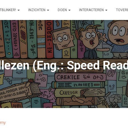
ITBLINKER!
INZICHTEN
DOEN
INTERACTEREN
TOVER
llezen (Eng.: Speed Read
emy