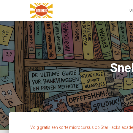
U
Sne
Volg gratis een korte microcursus op StarHacks.acad