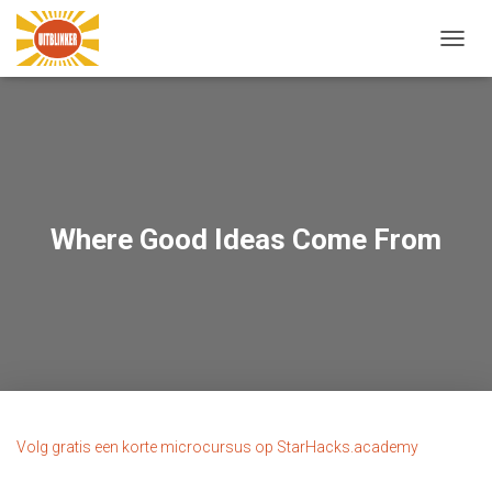
N
A
V
I
G
A
T
I
E
Where Good Ideas Come From
W
I
S
S
E
L
E
N
Volg gratis een korte microcursus op StarHacks.academy