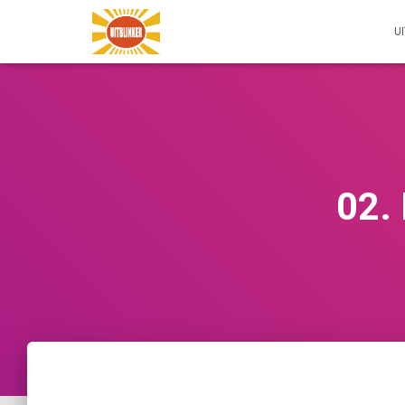
U
02. 