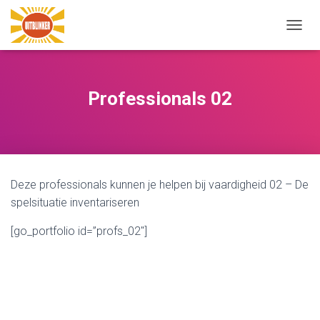
N
A
V
I
G
Professionals 02
A
T
I
E
W
I
Deze professionals kunnen je helpen bij vaardigheid 02 – De
S
S
spelsituatie inventariseren
E
L
[go_portfolio id=”profs_02″]
E
N