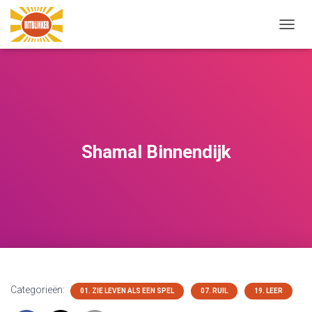
N
A
V
I
G
A
T
I
E
Shamal Binnendijk
W
I
S
S
E
L
E
N
Categorieën:
01. ZIE LEVEN ALS EEN SPEL
07. RUIL
19. LEER