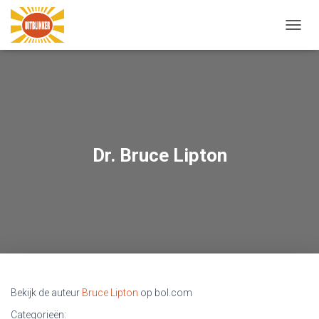
N
A
V
I
G
A
T
I
E
Dr. Bruce Lipton
W
I
S
S
E
L
E
N
Bekijk de auteur
Bruce Lipton
op bol.com
Categorieën: