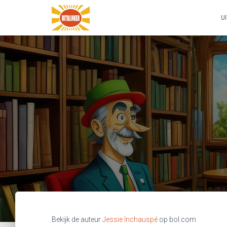
U
Bekijk de auteur
Jessie Inchauspé
op bol.com