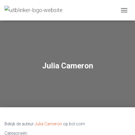
N
A
V
I
G
A
T
I
E
Julia Cameron
W
I
S
S
E
L
E
N
Bekijk de auteur
Julia Cameron
op bol.com
Categorieën: