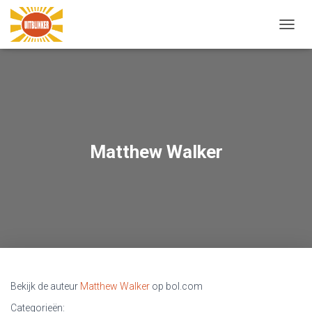
N
A
V
I
G
A
T
I
E
Matthew Walker
W
I
S
S
E
L
E
N
Bekijk de auteur
Matthew Walker
op bol.com
Categorieën: