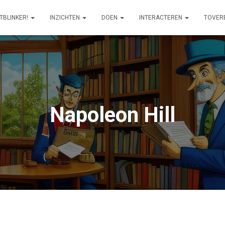
ITBLINKER!
INZICHTEN
DOEN
INTERACTEREN
TOVER
Napoleon Hill