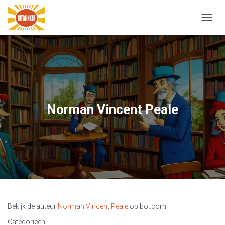
N
A
V
I
G
A
T
I
E
Norman Vincent Peale
W
I
S
S
E
L
E
N
Bekijk de auteur
Norman Vincent Peale
op bol.com
Categorieën: