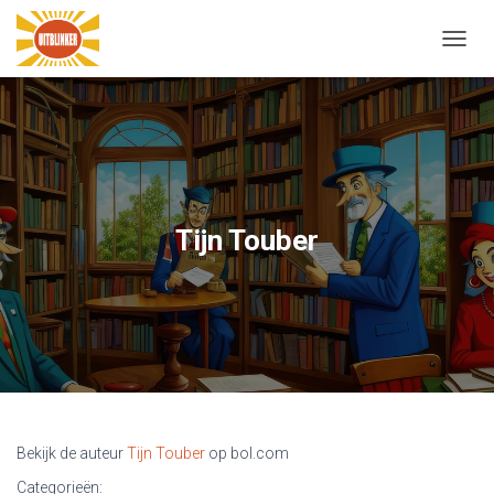
N
A
V
I
G
A
T
I
E
Tijn Touber
W
I
S
S
E
L
E
N
Bekijk de auteur
Tijn Touber
op bol.com
Categorieën: