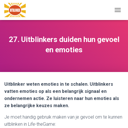
N
A
V
I
G
27. Uitblinkers duiden hun gevoel
A
T
en emoties
I
E
W
I
S
S
Uitblinker weten emoties in te schalen. Uitblinkers
E
L
vatten emoties op als een belangrijk signaal en
E
ondernemen actie. Ze luisteren naar hun emoties als
N
ze belangrijke keuzes maken.
Je moet handig gebruik maken van je gevoel om te kunnen
uitblinken in Life-theGame: