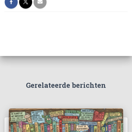
Gerelateerde berichten