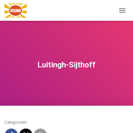
N
A
V
I
G
A
T
I
E
Luitingh-Sijthoff
W
I
S
S
E
L
E
N
Categorieën: