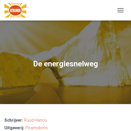
N
A
V
I
G
A
T
I
E
De energiesnelweg
W
I
S
S
E
L
E
N
Schrijver:
Ruud Hanou
Uitgeverij:
Piramidions