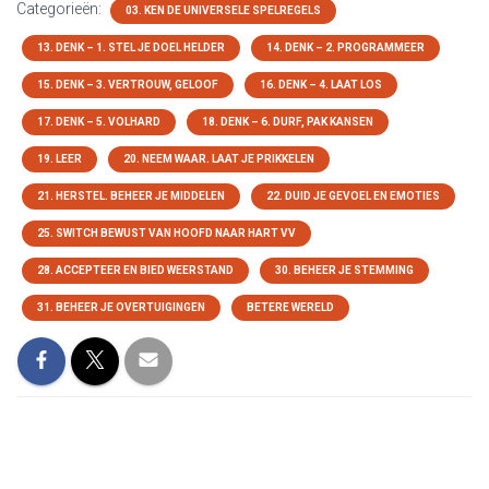
Categorieën:
03. KEN DE UNIVERSELE SPELREGELS
13. DENK – 1. STEL JE DOEL HELDER
14. DENK – 2. PROGRAMMEER
15. DENK – 3. VERTROUW, GELOOF
16. DENK – 4. LAAT LOS
17. DENK – 5. VOLHARD
18. DENK – 6. DURF, PAK KANSEN
19. LEER
20. NEEM WAAR. LAAT JE PRIKKELEN
21. HERSTEL. BEHEER JE MIDDELEN
22. DUID JE GEVOEL EN EMOTIES
25. SWITCH BEWUST VAN HOOFD NAAR HART VV
28. ACCEPTEER EN BIED WEERSTAND
30. BEHEER JE STEMMING
31. BEHEER JE OVERTUIGINGEN
BETERE WERELD