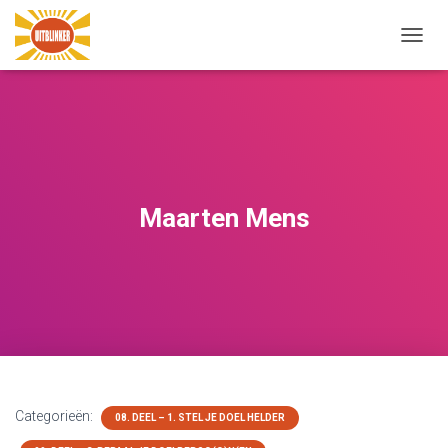
N
A
V
I
G
A
T
I
E
Maarten Mens
W
I
S
S
E
L
E
N
Categorieën:
08. DEEL – 1. STEL JE DOEL HELDER