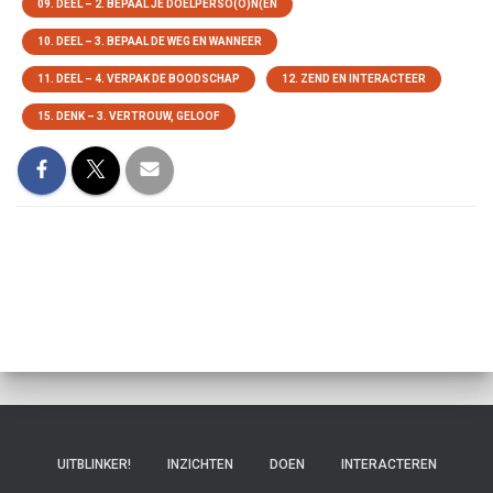
09. DEEL – 2. BEPAAL JE DOELPERSO(O)N(EN
10. DEEL – 3. BEPAAL DE WEG EN WANNEER
11. DEEL – 4. VERPAK DE BOODSCHAP
12. ZEND EN INTERACTEER
15. DENK – 3. VERTROUW, GELOOF
UITBLINKER!
INZICHTEN
DOEN
INTERACTEREN